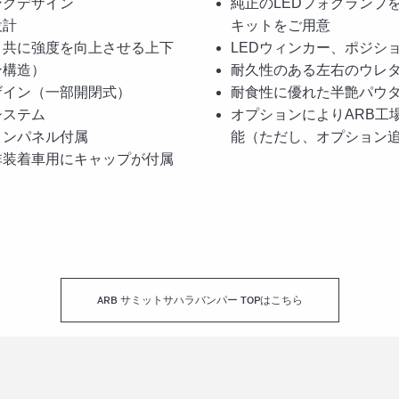
ングデザイン
純正のLEDフォグランプ
設計
キットをご用意
と共に強度を向上させる上下
LEDウィンカー、ポジシ
ン構造）
耐久性のある左右のウレ
ザイン（一部開閉式）
耐食性に優れた半艶パウ
システム
オプションによりARB工
ョンパネル付属
能（ただし、オプション
非装着車用にキャップが付属
ARB サミットサハラバンパー TOPはこちら