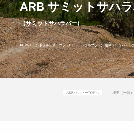
ARB サミットサハ
（サミットサハラバー）
HOME
>
ランドクルーザープラド150（ランクルプラド） 後期
>
バンパー・
ARBバンパーTOPへ
概要（一覧）