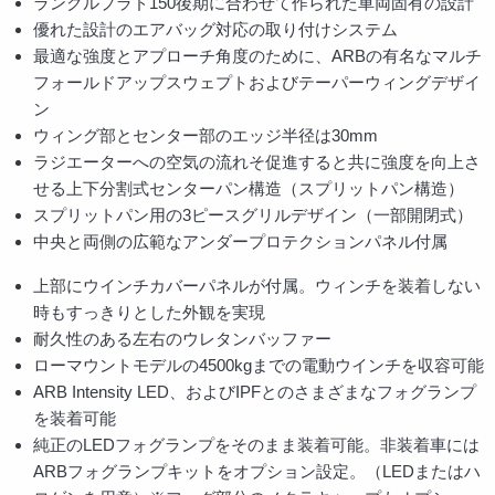
ランクルプラド150後期に合わせて作られた車両固有の設計
優れた設計のエアバッグ対応の取り付けシステム
最適な強度とアプローチ角度のために、ARBの有名なマルチ
フォールドアップスウェプトおよびテーパーウィングデザイ
ン
ウィング部とセンター部のエッジ半径は30mm
ラジエーターへの空気の流れそ促進すると共に強度を向上さ
せる上下分割式センターパン構造（スプリットパン構造）
スプリットパン用の3ピースグリルデザイン（一部開閉式）
中央と両側の広範なアンダープロテクションパネル付属
上部にウインチカバーパネルが付属。ウィンチを装着しない
時もすっきりとした外観を実現
耐久性のある左右のウレタンバッファー
ローマウントモデルの4500kgまでの電動ウインチを収容可能
ARB Intensity LED、およびIPFとのさまざまなフォグランプ
を装着可能
純正のLEDフォグランプをそのまま装着可能。非装着車には
ARBフォグランプキットをオプション設定。（LEDまたはハ